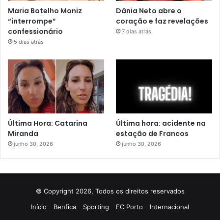
Maria Botelho Moniz
Dânia Neto abre o
“interrompe”
coração e faz revelações
confessionário
7 dias atrás
5 dias atrás
Última Hora: Catarina
Última hora: acidente na
Miranda
estação de Francos
junho 30, 2026
junho 30, 2026
© Copyright 2026, Todos os direitos reservados
Início
Benfica
Sporting
FC Porto
Internacional