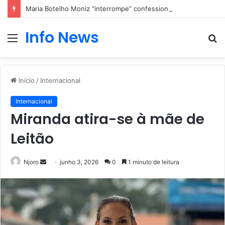
Maria Botelho Moniz “interrompe” confessionário
Info News
Menu
P
p
Início
/
Internacional
Internacional
Miranda atira-se à mãe de
Leitão
Mande
Njoro
junho 3, 2026
0
1 minuto de leitura
um
e-
mail