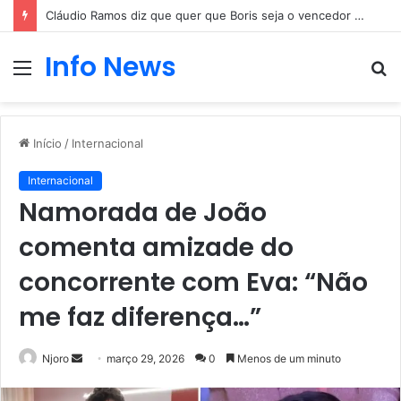
Cláudio Ramos diz que quer que Boris seja o vencedor do Big Brother
Info News
Menu
P
p
Início
/
Internacional
Internacional
Namorada de João
comenta amizade do
concorrente com Eva: “Não
me faz diferença…”
Mande
Njoro
março 29, 2026
0
Menos de um minuto
um
e-