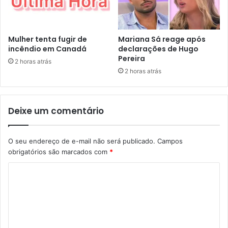
Mulher tenta fugir de
Mariana Sá reage após
incêndio em Canadá
declarações de Hugo
Pereira
2 horas atrás
2 horas atrás
Deixe um comentário
O seu endereço de e-mail não será publicado.
Campos
obrigatórios são marcados com
*
C
o
m
e