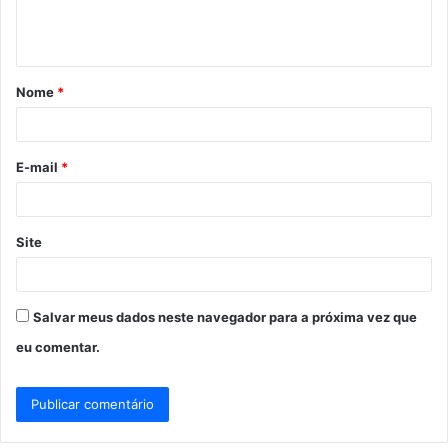
n
t
á
Nome
*
r
i
o
E-mail
*
*
Site
Salvar meus dados neste navegador para a próxima vez que
eu comentar.