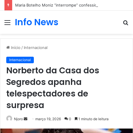
Maria Botelho Moniz “interrompe” confessionário
Info News
Menu
P
p
Início
/
Internacional
Internacional
Norberto da Casa dos
Segredos apanha
telespectadores de
surpresa
Mande
Njoro
março 19, 2026
0
1 minuto de leitura
um
e-