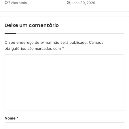
7 dias atrás
junho 30, 2026
Deixe um comentário
O seu endereço de e-mail não será publicado.
Campos
obrigatórios são marcados com
*
C
o
m
e
n
t
á
Nome
*
r
i