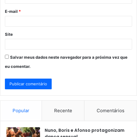
o
E-mail
*
*
Site
Salvar meus dados neste navegador para a próxima vez que
eu comentar.
Popular
Recente
Comentários
Nuno, Boris e Afonso protagonizam
dança sensual