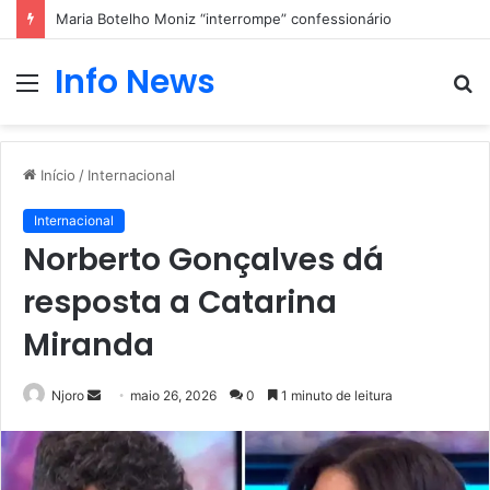
Maria Botelho Moniz “interrompe” confessionário
Info News
Menu
P
p
Início
/
Internacional
Internacional
Norberto Gonçalves dá
resposta a Catarina
Miranda
Mande
Njoro
maio 26, 2026
0
1 minuto de leitura
um
e-
mail