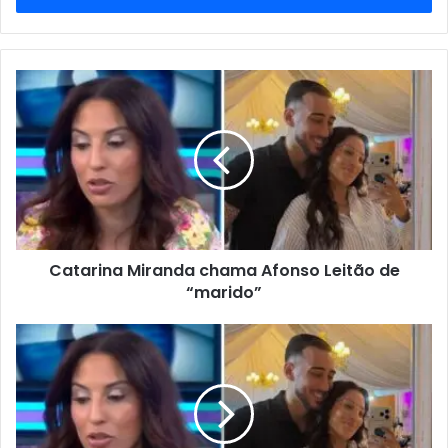
de
email
Catarina Miranda chama Afonso Leitão de
“marido”