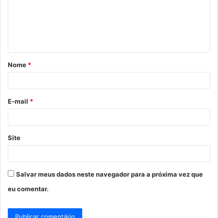
e
n
t
á
Nome
*
r
i
o
E-mail
*
*
Site
Salvar meus dados neste navegador para a próxima vez que
eu comentar.