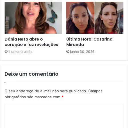
Dânia Neto abre o
Última Hora: Catarina
coração e faz revelações
Miranda
1 semana atrás
junho 30, 2026
Deixe um comentário
O seu endereço de e-mail não será publicado.
Campos
obrigatórios são marcados com
*
C
o
m