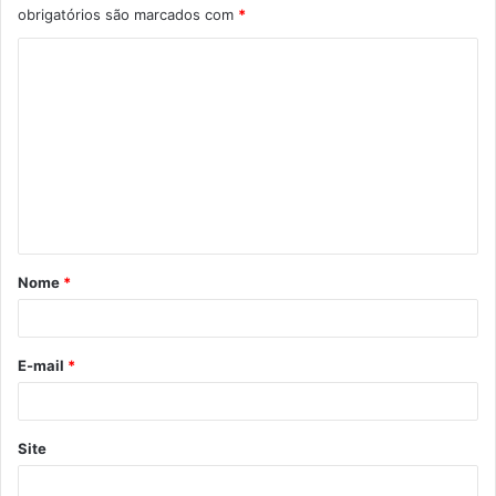
obrigatórios são marcados com
*
C
o
m
e
n
t
á
Nome
*
r
i
o
E-mail
*
*
Site