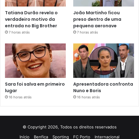
Tatiana Durão revela o
João Martinho ficou
verdadeiro motivo da
preso dentro de uma
entrada no Big Brother
pequena aeronave
7 horas atrás
7 horas atrás
Sara foi salva em primeiro
Apresentadora confronta
lugar
Nuno e Boris
16 horas atrás
16 horas atrás
© Copyright 2026, Todos os direitos reservados
Início
Benfica
Sporting
FC Porto
Internacional