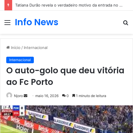
Tatiana Durão revela o verdadeiro motivo da entrada no Big Brother
Info News
Menu
P
p
Início
/
Internacional
Internacional
O auto-golo que deu vitória
ao Fc Porto
Mande
Njoro
maio 16, 2026
0
1 minuto de leitura
um
e-
mail