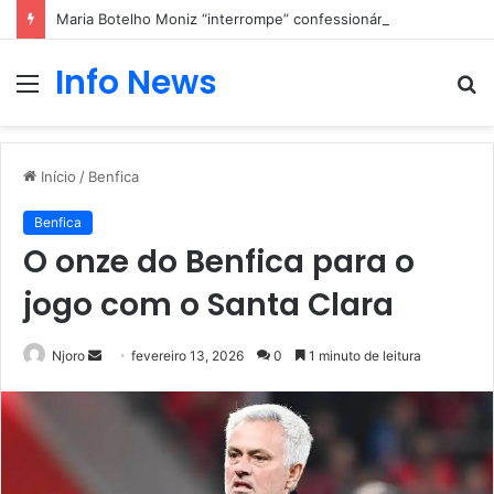
Maria Botelho Moniz “interrompe” confessionário
Info News
Menu
P
p
Início
/
Benfica
Benfica
O onze do Benfica para o
jogo com o Santa Clara
Mande
Njoro
fevereiro 13, 2026
0
1 minuto de leitura
um
e-
mail