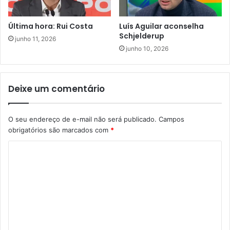
Última hora: Rui Costa
Luís Aguilar aconselha
Schjelderup
junho 11, 2026
junho 10, 2026
Deixe um comentário
O seu endereço de e-mail não será publicado.
Campos
obrigatórios são marcados com
*
C
o
m
e
n
t