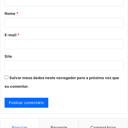
á
Nome
*
r
i
o
E-mail
*
*
Site
Salvar meus dados neste navegador para a próxima vez que
eu comentar.
Popular
Recente
Comentários