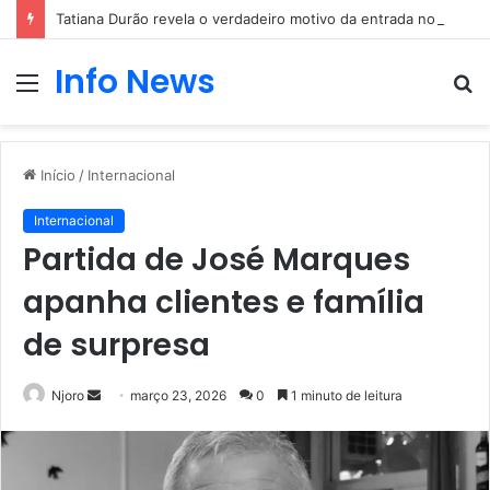
Tatiana Durão revela o verdadeiro motivo da entrada no Big Brother
Info News
Menu
P
p
Início
/
Internacional
Internacional
Partida de José Marques
apanha clientes e família
de surpresa
Mande
Njoro
março 23, 2026
0
1 minuto de leitura
um
e-
mail