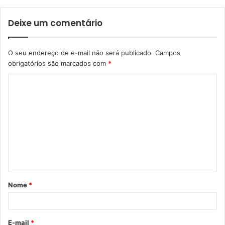
Deixe um comentário
O seu endereço de e-mail não será publicado.
Campos
obrigatórios são marcados com
*
C
o
m
e
n
t
á
Nome
*
r
i
o
E-mail
*