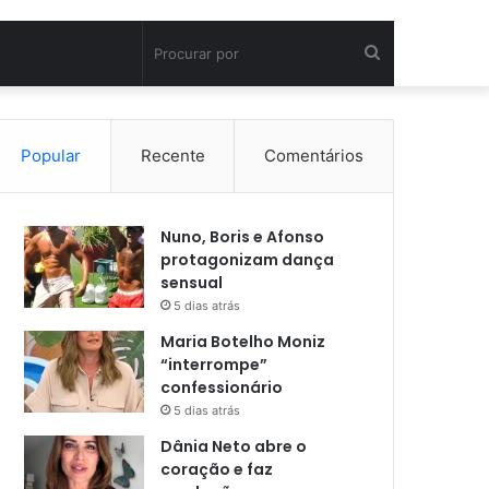
Procurar
por
Popular
Recente
Comentários
Nuno, Boris e Afonso
protagonizam dança
sensual
5 dias atrás
Maria Botelho Moniz
“interrompe”
confessionário
5 dias atrás
Dânia Neto abre o
coração e faz