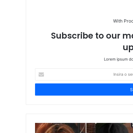
With Pro
Subscribe to our ma
up
Lorem ipsum dol
Insira
o
seu
endereço
de
email