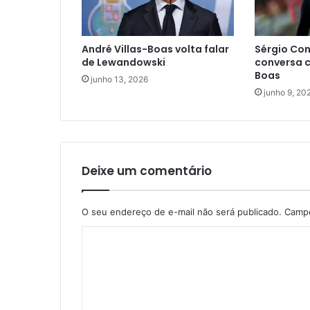
André Villas-Boas volta falar
Sérgio Con
de Lewandowski
conversa c
Boas
junho 13, 2026
junho 9, 20
Deixe um comentário
O seu endereço de e-mail não será publicado.
Campo
C
o
m
e