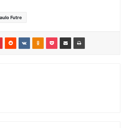
aulo Futre
r
Pinterest
Reddit
VK
OK
Pocket
Compartilhar via e-mail
Imprimir