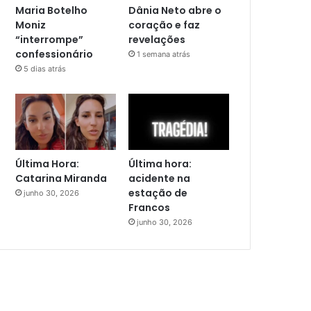
Maria Botelho
Dânia Neto abre o
Moniz
coração e faz
“interrompe”
revelações
confessionário
1 semana atrás
5 dias atrás
Última Hora:
Última hora:
Catarina Miranda
acidente na
estação de
junho 30, 2026
Francos
junho 30, 2026