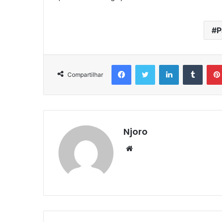
P
Facebook
Twitter
Linkedin
Tumbl
Compartilhar
Njoro
Website