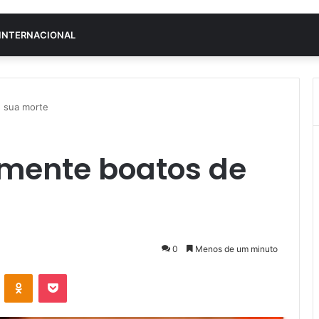
INTERNACIONAL
 sua morte
smente boatos de
0
Menos de um minuto
VK
OK
Pocket