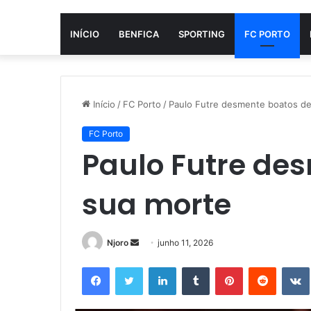
INÍCIO
BENFICA
SPORTING
FC PORTO
Início
/
FC Porto
/
Paulo Futre desmente boatos de
FC Porto
Paulo Futre de
sua morte
Mande
Njoro
junho 11, 2026
um
Facebook
Twitter
Linkedin
Tumblr
Pinterest
Reddit
e-
mail