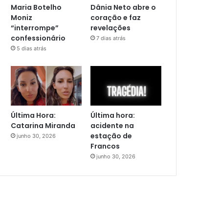
Maria Botelho
Dânia Neto abre o
Moniz
coração e faz
“interrompe”
revelações
confessionário
7 dias atrás
5 dias atrás
Última Hora:
Última hora:
Catarina Miranda
acidente na
estação de
junho 30, 2026
Francos
junho 30, 2026