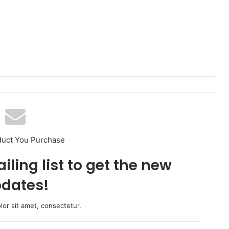
duct You Purchase
iling list to get the new
dates!
or sit amet, consectetur.