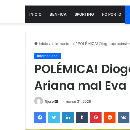
INÍCIO
BENFICA
SPORTING
FC PORTO
Início
/
Internacional
/
POLÉMICA! Diogo aproxima-se
Internacional
POLÉMICA! Diog
Ariana mal Eva 
Mande
Njoro
março 31, 2026
um
Facebook
Twitter
Linkedin
Tumblr
Pinterest
Reddit
e-
mail