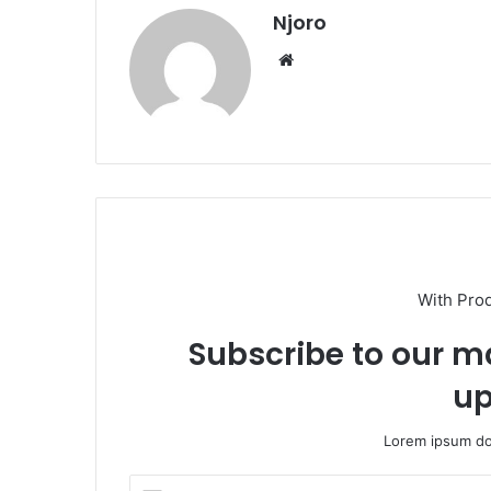
Njoro
Website
With Pro
Subscribe to our ma
up
Lorem ipsum dol
Insira