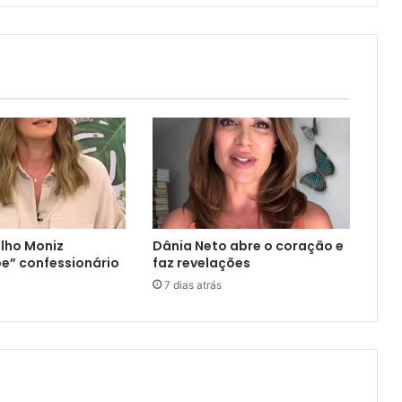
lho Moniz
Dânia Neto abre o coração e
e” confessionário
faz revelações
7 dias atrás