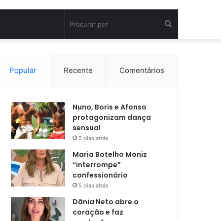
Procurar
por
Popular
Recente
Comentários
Nuno, Boris e Afonso
protagonizam dança
sensual
5 dias atrás
Maria Botelho Moniz
“interrompe”
confessionário
5 dias atrás
Dânia Neto abre o
coração e faz