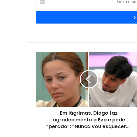
o
seu
endereço
de
email
Em lágrimas, Diogo faz
agradecimento a Eva e pede
“perdão”: “Nunca vou esquecer…”