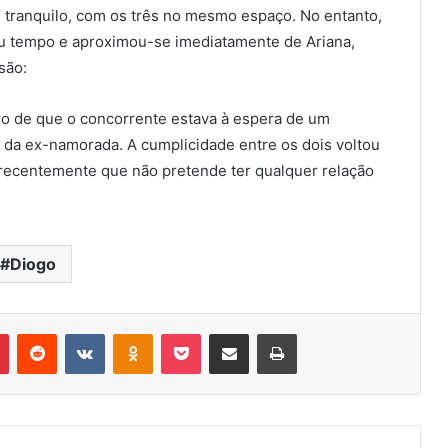
ranquilo, com os três no mesmo espaço. No entanto,
u tempo e aproximou-se imediatamente de Ariana,
são:
aro de que o concorrente estava à espera de um
da ex-namorada. A cumplicidade entre os dois voltou
o recentemente que não pretende ter qualquer relação
Diogo
r
Pinterest
Reddit
VK
OK
Pocket
Compartilhar via e-mail
Imprimir