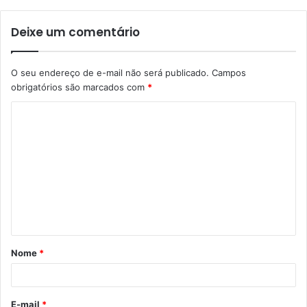
Deixe um comentário
O seu endereço de e-mail não será publicado.
Campos
obrigatórios são marcados com
*
C
o
m
e
n
t
á
Nome
*
r
i
o
E-mail
*