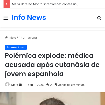
Maria Botelho Moniz “interrompe” confessionário
Info News
Menu
P
p
Início
/
Internacional
Internacional
Polémica explode: médica
acusada após eutanásia de
jovem espanhola
Mande
Njoro
abril 1, 2026
0
Menos de um minuto
um
e-
mail