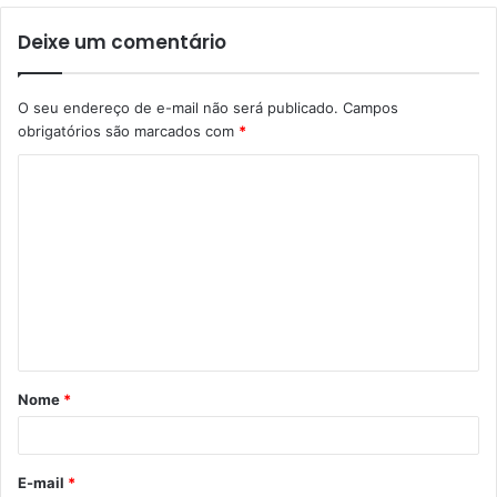
Deixe um comentário
O seu endereço de e-mail não será publicado.
Campos
obrigatórios são marcados com
*
C
o
m
e
n
t
á
Nome
*
r
i
o
E-mail
*