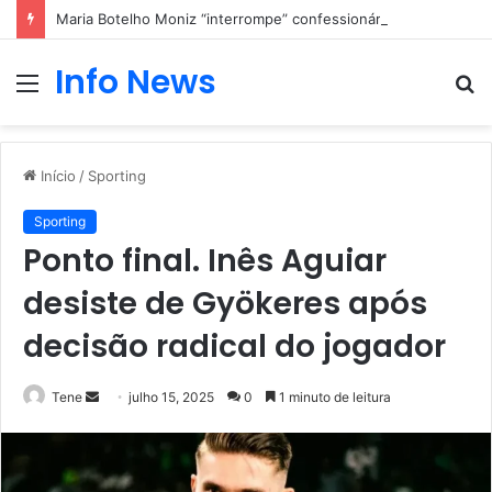
Maria Botelho Moniz “interrompe” confessionário
Info News
Menu
P
p
Início
/
Sporting
Sporting
Ponto final. Inês Aguiar
desiste de Gyökeres após
decisão radical do jogador
Mande
Tene
julho 15, 2025
0
1 minuto de leitura
um
e-
mail