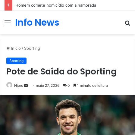
Homem comete homicídio com a namorada
Info News
Menu
P
p
Início
/
Sporting
Sporting
Pote de Saída do Sporting
Mande
Njoro
maio 27, 2026
0
1 minuto de leitura
um
e-
mail