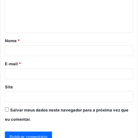
e
n
t
á
Nome
*
r
i
o
E-mail
*
*
Site
Salvar meus dados neste navegador para a próxima vez que
eu comentar.