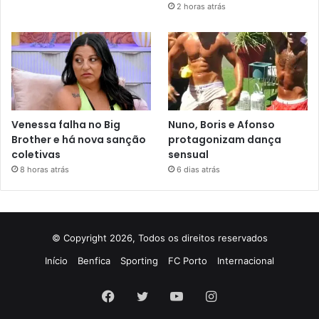
2 horas atrás
Venessa falha no Big
Nuno, Boris e Afonso
Brother e há nova sanção
protagonizam dança
coletivas
sensual
8 horas atrás
6 dias atrás
© Copyright 2026, Todos os direitos reservados
Início
Benfica
Sporting
FC Porto
Internacional
Facebook
Twitter
YouTube
Instagram