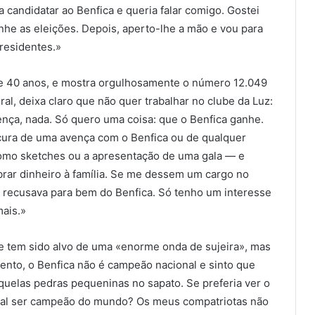
candidatar ao Benfica e queria falar comigo. Gostei
nhe as eleições. Depois, aperto-lhe a mão e vou para
presidentes.»
de 40 anos, e mostra orgulhosamente o número 12.049
oral, deixa claro que não quer trabalhar no clube da Luz:
ça, nada. Só quero uma coisa: que o Benfica ganhe.
cura de uma avença com o Benfica ou de qualquer
 como sketches ou a apresentação de uma gala — e
brar dinheiro à família. Se me dessem um cargo no
E recusava para bem do Benfica. Só tenho um interesse
mais.»
e tem sido alvo de uma «enorme onda de sujeira», mas
nto, o Benfica não é campeão nacional e sinto que
quelas pedras pequeninas no sapato. Se preferia ver o
al ser campeão do mundo? Os meus compatriotas não