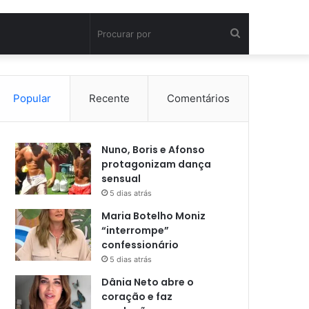
Procurar
por
Popular
Recente
Comentários
Nuno, Boris e Afonso
protagonizam dança
sensual
5 dias atrás
Maria Botelho Moniz
“interrompe”
confessionário
5 dias atrás
Dânia Neto abre o
coração e faz