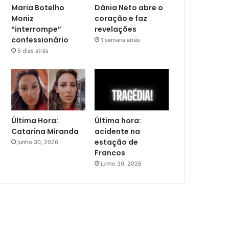
Maria Botelho
Dânia Neto abre o
Moniz
coração e faz
“interrompe”
revelações
confessionário
1 semana atrás
5 dias atrás
Última Hora:
Última hora:
Catarina Miranda
acidente na
estação de
junho 30, 2026
Francos
junho 30, 2026