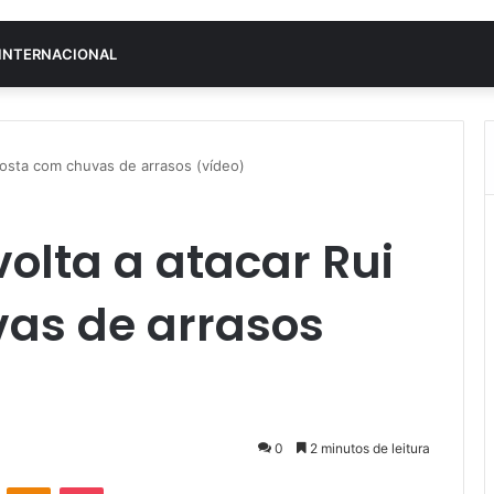
INTERNACIONAL
 Costa com chuvas de arrasos (vídeo)
volta a atacar Rui
as de arrasos
0
2 minutos de leitura
VK
OK
Pocket