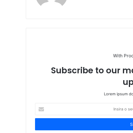
With Pro
Subscribe to our ma
up
Lorem ipsum dol
Insira
o
seu
endereço
de