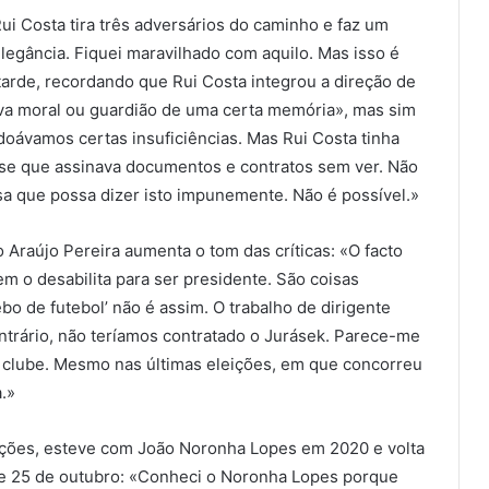
 Costa tira três adversários do caminho e faz um
egância. Fiquei maravilhado com aquilo. Mas isso é
tarde, recordando que Rui Costa integrou a direção de
rva moral ou guardião de uma certa memória», mas sim
oávamos certas insuficiências. Mas Rui Costa tinha
disse que assinava documentos e contratos sem ver. Não
a que possa dizer isto impunemente. Não é possível.»
o Araújo Pereira aumenta o tom das críticas: «O facto
em o desabilita para ser presidente. São coisas
bo de futebol’ não é assim. O trabalho de dirigente
ntrário, não teríamos contratado o Jurásek. Parece-me
o clube. Mesmo nas últimas eleições, em que concorreu
.»
ições, esteve com João Noronha Lopes em 2020 e volta
 de 25 de outubro: «Conheci o Noronha Lopes porque