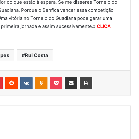
pior do que estão à espera. Se me disseres Torneio do
 Guadiana. Porque o Benfica vencer essa competição
Uma vitória no Torneio do Guadiana pode gerar uma
 primeira jornada e assim sucessivamente.»
CLICA
opes
Rui Costa
r
Pinterest
Reddit
VK
OK
Pocket
Compartilhar via e-mail
Imprimir