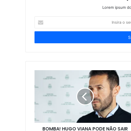
Lorem ipsum dol
Insira
o
seu
endereço
de
email
BOMBA! HUGO VIANA PODE NÃO SAIR