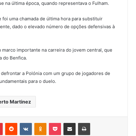
e na última época, quando representava o Fulham.
 foi uma chamada de última hora para substituir
dente, dado o elevado número de opções defensivas à
 marco importante na carreira do jovem central, que
a do Benfica.
 defrontar a Polónia com um grupo de jogadores de
fundamentais para o duelo.
rto Martinez
r
Pinterest
Reddit
VK
OK
Pocket
Compartilhar via e-mail
Imprimir