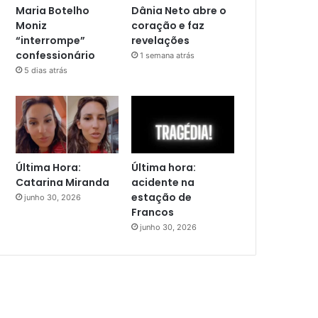
Maria Botelho
Dânia Neto abre o
Moniz
coração e faz
“interrompe”
revelações
confessionário
1 semana atrás
5 dias atrás
Última Hora:
Última hora:
Catarina Miranda
acidente na
estação de
junho 30, 2026
Francos
junho 30, 2026