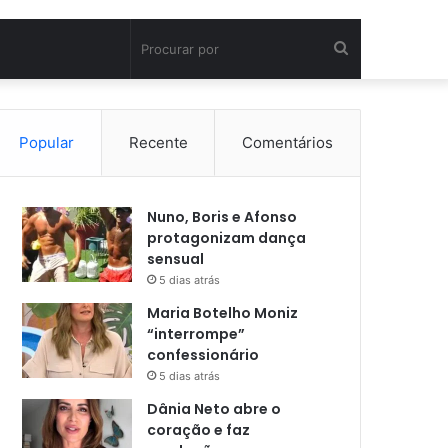
Procurar
por
Popular
Recente
Comentários
Nuno, Boris e Afonso
protagonizam dança
sensual
5 dias atrás
Maria Botelho Moniz
“interrompe”
confessionário
5 dias atrás
Dânia Neto abre o
coração e faz