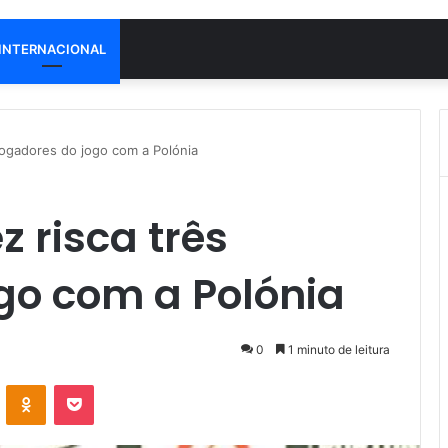
INTERNACIONAL
jogadores do jogo com a Polónia
z risca três
go com a Polónia
0
1 minuto de leitura
VK
OK
Pocket