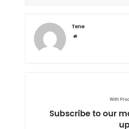
Tene
Website
With Pro
Subscribe to our ma
up