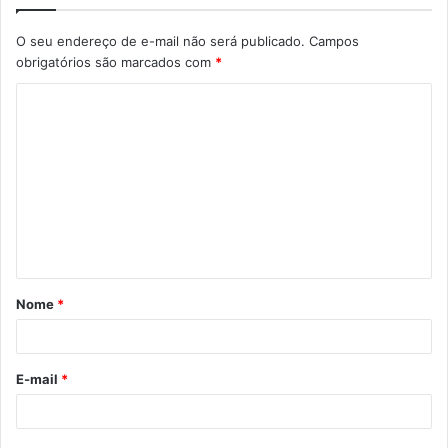
O seu endereço de e-mail não será publicado.
Campos
obrigatórios são marcados com
*
C
o
m
e
n
t
á
Nome
*
r
i
o
E-mail
*
*