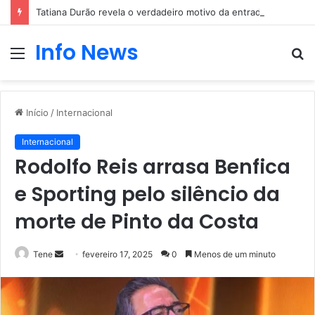
Tatiana Durão revela o verdadeiro motivo da entrada no Big Brother
Info News
Menu
P
p
Início
/
Internacional
Internacional
Rodolfo Reis arrasa Benfica
e Sporting pelo silêncio da
morte de Pinto da Costa
Mande
Tene
fevereiro 17, 2025
0
Menos de um minuto
um
e-
mail