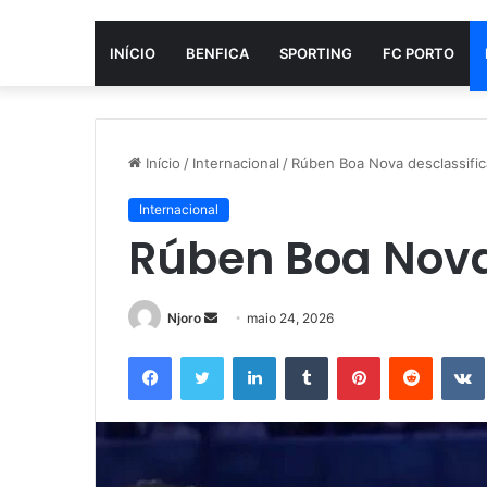
INÍCIO
BENFICA
SPORTING
FC PORTO
Início
/
Internacional
/
Rúben Boa Nova desclassifi
Internacional
Rúben Boa Nova
Mande
Njoro
maio 24, 2026
um
Facebook
Twitter
Linkedin
Tumblr
Pinterest
Reddit
e-
mail