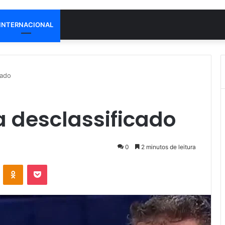
INTERNACIONAL
cado
 desclassificado
0
2 minutos de leitura
VK
OK
Pocket