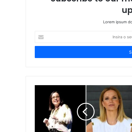
up
Lorem ipsum dol
Insira
o
seu
endereço
de
email