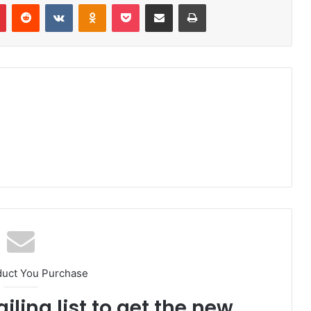
r
Pinterest
Reddit
VK
OK
Pocket
Compartilhar via e-mail
Imprimir
duct You Purchase
iling list to get the new