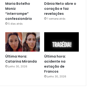
Maria Botelho
Dânia Neto abre o
Moniz
coração e faz
“interrompe”
revelações
confessionário
1 semana atrás
5 dias atrás
Última Hora:
Última hora:
Catarina Miranda
acidente na
estação de
junho 30, 2026
Francos
junho 30, 2026