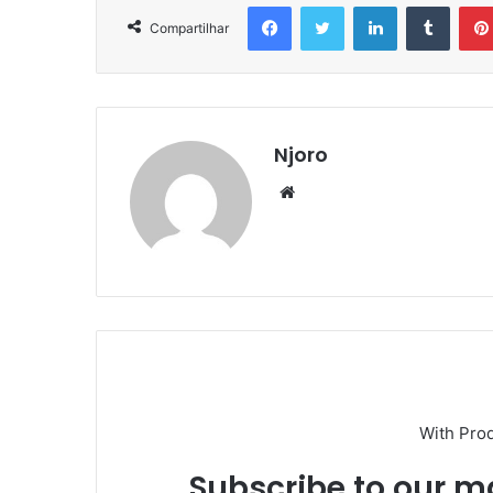
Facebook
Twitter
Linkedin
Tumbl
Compartilhar
Njoro
Website
With Pro
Subscribe to our ma