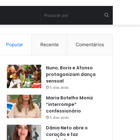
Procurar
por
Popular
Recente
Comentários
Nuno, Boris e Afonso
protagonizam dança
sensual
5 dias atrás
Maria Botelho Moniz
“interrompe”
confessionário
5 dias atrás
Dânia Neto abre o
coração e faz