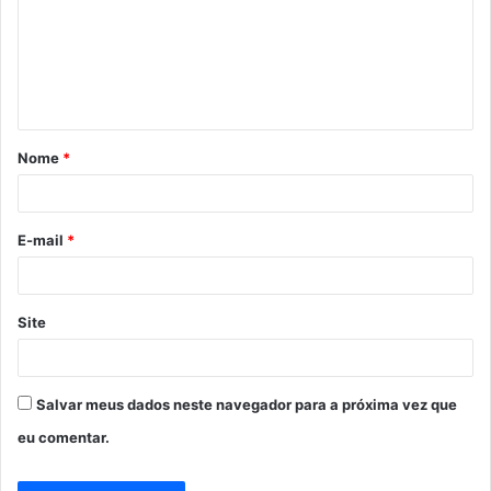
e
n
t
á
Nome
*
r
i
o
E-mail
*
*
Site
Salvar meus dados neste navegador para a próxima vez que
eu comentar.