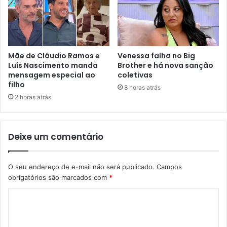
Mãe de Cláudio Ramos e
Venessa falha no Big
Luís Nascimento manda
Brother e há nova sanção
mensagem especial ao
coletivas
filho
8 horas atrás
2 horas atrás
Deixe um comentário
O seu endereço de e-mail não será publicado.
Campos
obrigatórios são marcados com
*
C
o
m