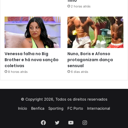
filho
2 horas atrás
Venessa falha no Big
Nuno, Boris e Afonso
Brother e há nova sanção
protagonizam dança
coletivas
sensual
8 horas atrás
6 dias atrás
© Copyright 2026, Todos os direitos reservados
Início
Benfica
Sporting
FC Porto
Internacional
Facebook
Twitter
YouTube
Instagram