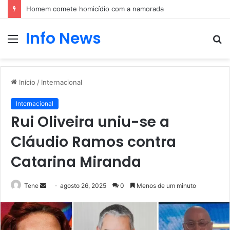
Homem comete homicídio com a namorada
Info News
Menu
P
p
Início
/
Internacional
Internacional
Rui Oliveira uniu-se a
Cláudio Ramos contra
Catarina Miranda
Mande
Tene
agosto 26, 2025
0
Menos de um minuto
um
e-
mail