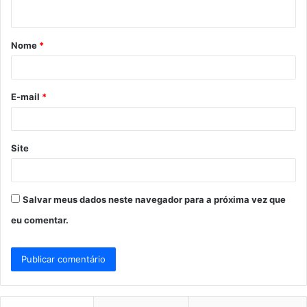
t
á
Nome
*
r
i
o
E-mail
*
*
Site
Salvar meus dados neste navegador para a próxima vez que
eu comentar.