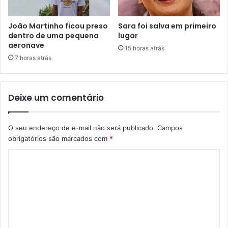
João Martinho ficou preso
Sara foi salva em primeiro
dentro de uma pequena
lugar
aeronave
15 horas atrás
7 horas atrás
Deixe um comentário
O seu endereço de e-mail não será publicado.
Campos
obrigatórios são marcados com
*
C
o
m
e
n