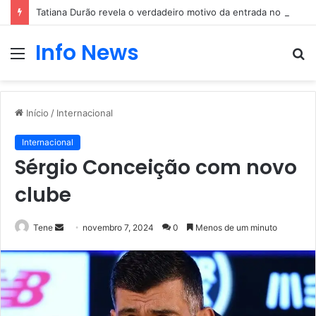
Tatiana Durão revela o verdadeiro motivo da entrada no Big Brother
Info News
Menu
P
p
Início
/
Internacional
Internacional
Sérgio Conceição com novo
clube
Mande
Tene
novembro 7, 2024
0
Menos de um minuto
um
e-
mail