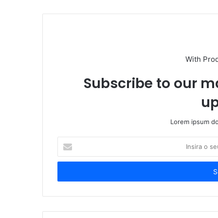
With Pro
Subscribe to our ma
up
Lorem ipsum dol
Insira
o
seu
endereço
de
email