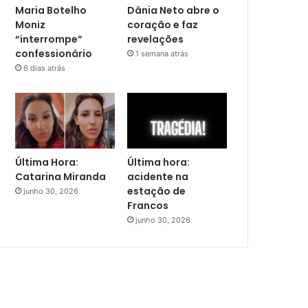
Maria Botelho
Dânia Neto abre o
Moniz
coração e faz
“interrompe”
revelações
confessionário
1 semana atrás
6 dias atrás
Última Hora:
Última hora:
Catarina Miranda
acidente na
estação de
junho 30, 2026
Francos
junho 30, 2026