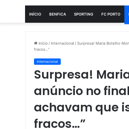
INÍCIO
BENFICA
SPORTING
FC PORTO
Início
/
Internacional
/
Surpresa! Maria Botelho Moni
fracos…”
Internacional
Surpresa! Maria
anúncio no final
achavam que is
fracos…”