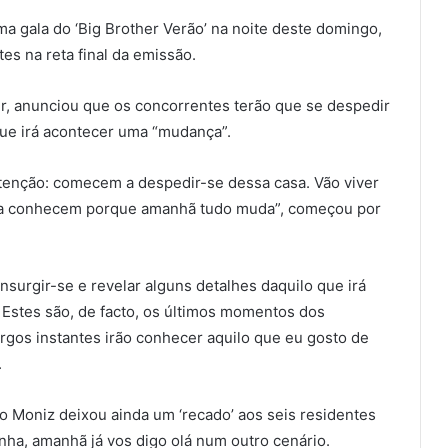
a gala do ‘Big Brother Verão’ na noite deste domingo,
es na reta final da emissão.
r, anunciou que os concorrentes terão que se despedir
que irá acontecer uma “mudança”.
tenção: comecem a despedir-se dessa casa. Vão viver
mo a conhecem porque amanhã tudo muda”, começou por
insurgir-se e revelar alguns detalhes daquilo que irá
 Estes são, de facto, os últimos momentos dos
argos instantes irão conhecer aquilo que eu gosto de
.
ho Moniz deixou ainda um ‘recado’ aos seis residentes
inha, amanhã já vos digo olá num outro cenário.