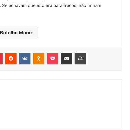
 Se achavam que isto era para fracos, não tinham
 Botelho Moniz
r
Pinterest
Reddit
VK
OK
Pocket
Compartilhar via e-mail
Imprimir