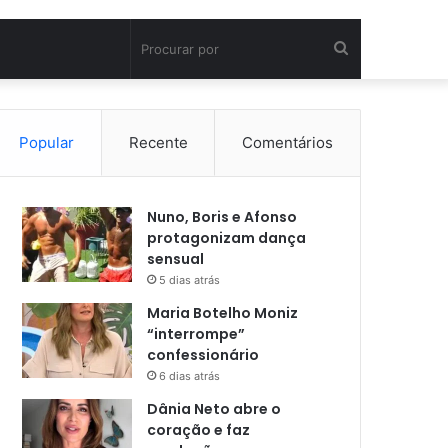
Procurar
por
Popular
Recente
Comentários
Nuno, Boris e Afonso
protagonizam dança
sensual
5 dias atrás
Maria Botelho Moniz
“interrompe”
confessionário
6 dias atrás
Dânia Neto abre o
coração e faz