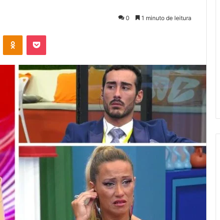
0
1 minuto de leitura
VK
OK
Pocket