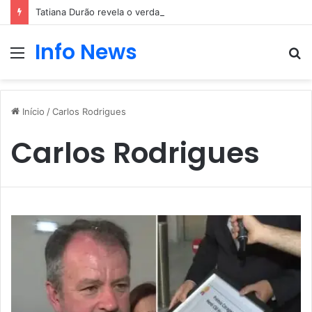
Tatiana Durão revela o verdadeiro motivo da entrada no Big Brother
Info News
Menu
P
p
Início
/
Carlos Rodrigues
Carlos Rodrigues