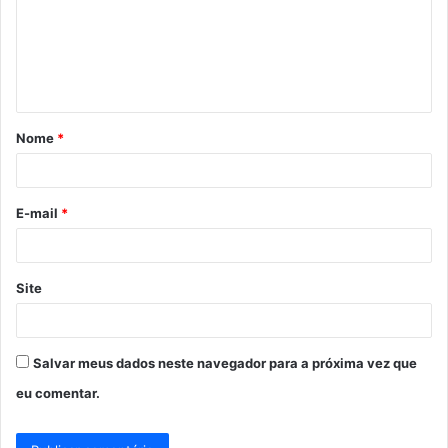
e
n
t
á
Nome
*
r
i
o
E-mail
*
*
Site
Salvar meus dados neste navegador para a próxima vez que
eu comentar.