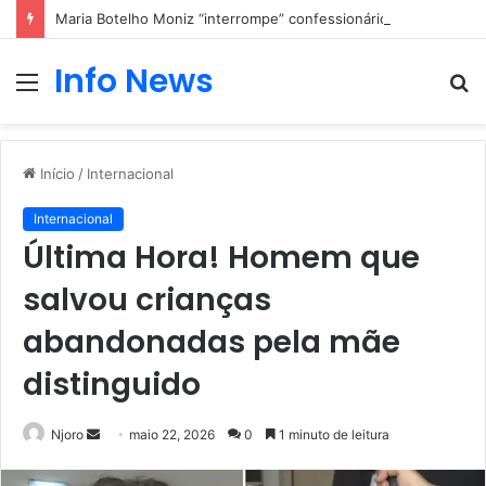
Maria Botelho Moniz “interrompe” confessionário
Info News
Menu
P
p
Início
/
Internacional
Internacional
Última Hora! Homem que
salvou crianças
abandonadas pela mãe
distinguido
Mande
Njoro
maio 22, 2026
0
1 minuto de leitura
um
e-