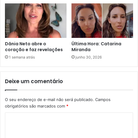
Dânia Neto abre o
Última Hora: Catarina
coração e faz revelações
Miranda
1 semana atrás
junho 30, 2026
Deixe um comentário
O seu endereço de e-mail não será publicado.
Campos
obrigatórios são marcados com
*
C
o
m