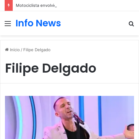
Motociclista envolvido em um acidente com um carro
Info News
Menu
P
p
Início
/
Filipe Delgado
Filipe Delgado