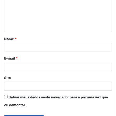
m
e
n
t
á
Nome
*
r
i
o
E-mail
*
*
Site
Salvar meus dados neste navegador para a próxima vez que
eu comentar.