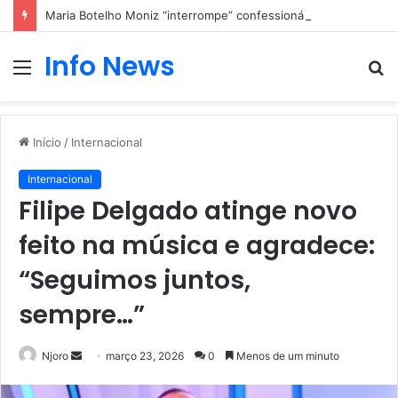
Maria Botelho Moniz “interrompe” confessionário
Info News
Menu
P
p
Início
/
Internacional
Internacional
Filipe Delgado atinge novo
feito na música e agradece:
“Seguimos juntos,
sempre…”
Mande
Njoro
março 23, 2026
0
Menos de um minuto
um
e-