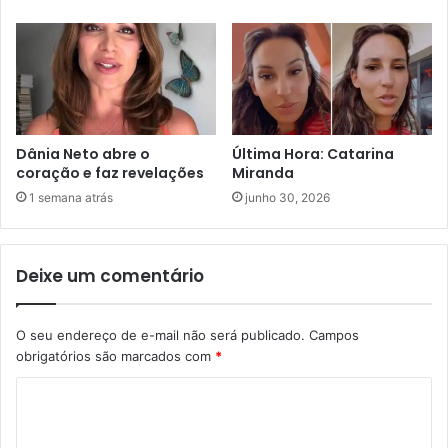
Dânia Neto abre o
Última Hora: Catarina
coração e faz revelações
Miranda
1 semana atrás
junho 30, 2026
Deixe um comentário
O seu endereço de e-mail não será publicado.
Campos
obrigatórios são marcados com
*
C
o