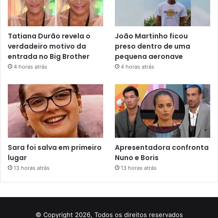
Tatiana Durão revela o
João Martinho ficou
verdadeiro motivo da
preso dentro de uma
entrada no Big Brother
pequena aeronave
4 horas atrás
4 horas atrás
Sara foi salva em primeiro
Apresentadora confronta
lugar
Nuno e Boris
13 horas atrás
13 horas atrás
© Copyright 2026, Todos os direitos reservados