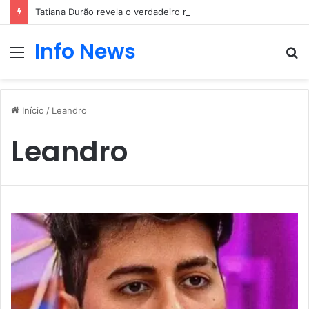
Tatiana Durão revela o verdadeiro motivo da entrada no Big Brother
Info News
Menu
P
p
Início
/
Leandro
Leandro