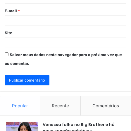
o
E-mail
*
*
Site
Salvar meus dados neste navegador para a próxima vez que
eu comentar.
Popular
Recente
Comentários
Venessa falha no Big Brother e há
nova sanção coletivas