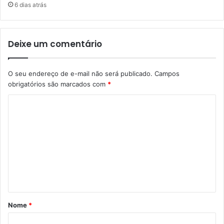
6 dias atrás
Deixe um comentário
O seu endereço de e-mail não será publicado.
Campos
obrigatórios são marcados com
*
C
o
m
e
n
t
á
Nome
*
r
i