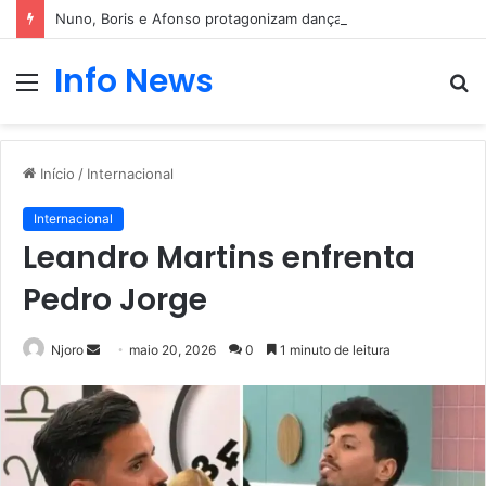
Nuno, Boris e Afonso protagonizam dança sensual
Info News
Menu
P
p
Início
/
Internacional
Internacional
Leandro Martins enfrenta
Pedro Jorge
Mande
Njoro
maio 20, 2026
0
1 minuto de leitura
um
e-
mail