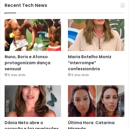
Recent Tech News
Nuno, Boris e Afonso
Maria Botelho Moniz
protagonizam dança
“interrompe”
sensual
confessionário
6 dias atrás
6 dias atrás
Dânia Neto abre o
Última Hora: Catarina
coração e faz revelações
Miranda