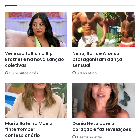
Venessa falha no Big
Nuno, Boris e Afonso
Brother e há nova sanção
protagonizam dança
coletivas
sensual
35 minutos atrás
6 dias atrás
Maria Botelho Moniz
Dânia Neto abre o
“interrompe”
coração e faz revelações
confessionário
1 semana atrás