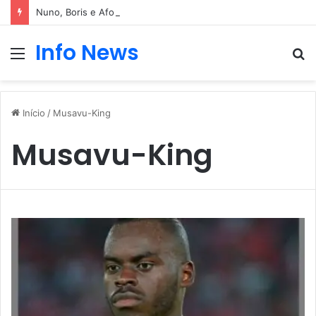
Nuno, Boris e Afonso protagonizam dança sensual
Info News
Menu
P
p
Início
/
Musavu-King
Musavu-King