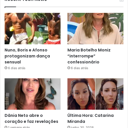
Nuno, Boris e Afonso
Maria Botelho Moniz
protagonizam dança
“interrompe”
sensual
confessionário
6 dias atrás
6 dias atrás
Dânia Neto abre o
Última Hora: Catarina
coração e faz revelações
Miranda
1 semana atrás
junho 30, 2026