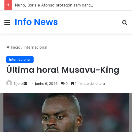
Nuno, Boris e Afonso protagonizam dança sensual
Info News
Menu
P
p
Início
/
Internacional
Internacional
Última hora! Musavu-King
Mande
Njoro
junho 6, 2026
0
1 minuto de leitura
um
e-
mail