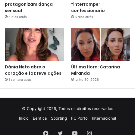
protagonizam dança
“interrompe”
sensual
confessionário
6 dias atrás
6 dias atrás
Dânia Neto abre o
Última Hora: Catarina
coração e faz revelações
Miranda
1 semana atrás
junho 30, 2026
© Copyright 2026, Todos os direitos reservados
Início
Benfica
Sporting
FC Porto
Internacional
Facebook
Twitter
YouTube
Instagram