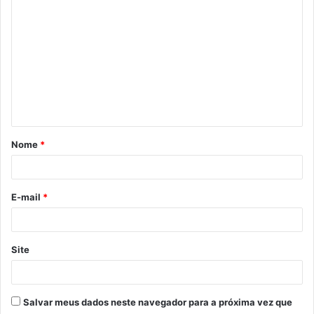
C
o
m
e
n
t
á
Nome
*
r
i
o
E-mail
*
*
Site
Salvar meus dados neste navegador para a próxima vez que