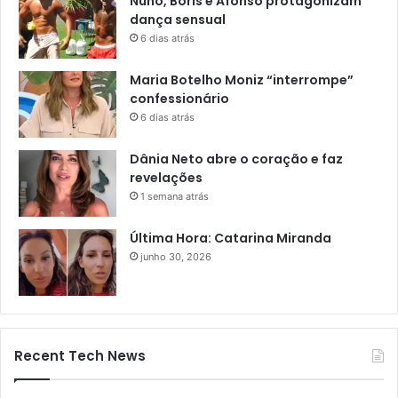
Nuno, Boris e Afonso protagonizam
dança sensual
6 dias atrás
Maria Botelho Moniz “interrompe”
confessionário
6 dias atrás
Dânia Neto abre o coração e faz
revelações
1 semana atrás
Última Hora: Catarina Miranda
junho 30, 2026
Recent Tech News