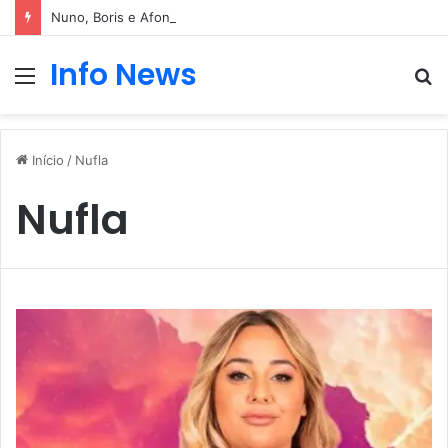
Nuno, Boris e Afonso protagonizam dança sensual
Info News
Menu
P
p
Início
/
Nufla
Nufla