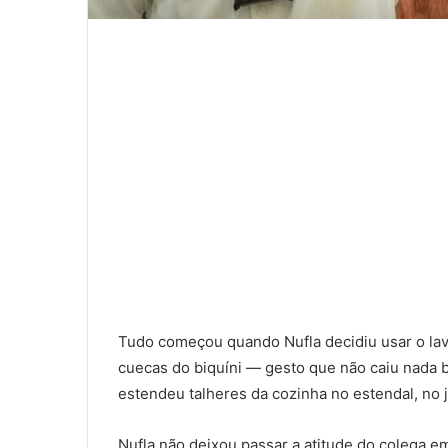
Tudo começou quando Nufla decidiu usar o lava
cuecas do biquíni — gesto que não caiu nada b
estendeu talheres da cozinha no estendal, no 
Nufla não deixou passar a atitude do colega