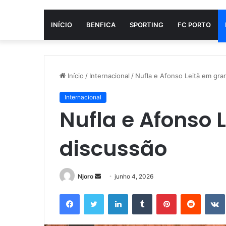
INÍCIO
BENFICA
SPORTING
FC PORTO
Início
/
Internacional
/
Nufla e Afonso Leitã em gra
Internacional
Nufla e Afonso 
discussão
Mande
Njoro
junho 4, 2026
um
Facebook
Twitter
Linkedin
Tumblr
Pinterest
Reddit
e-
mail