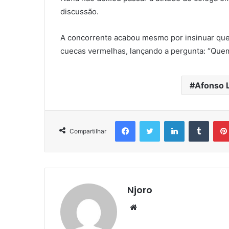
discussão.
A concorrente acabou mesmo por insinuar que
cuecas vermelhas, lançando a pergunta: “Quem
Afonso L
Facebook
Twitter
Linkedin
Tumbl
Compartilhar
Njoro
Website