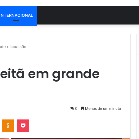
INTERNACIONAL
nde discussão
Leitã em grande
0
Menos de um minuto
VK
OK
Pocket