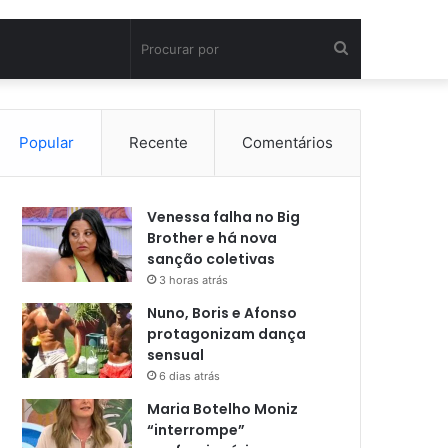
Procurar
por
Popular
Recente
Comentários
Venessa falha no Big
Brother e há nova
sanção coletivas
3 horas atrás
Nuno, Boris e Afonso
protagonizam dança
sensual
6 dias atrás
Maria Botelho Moniz
“interrompe”