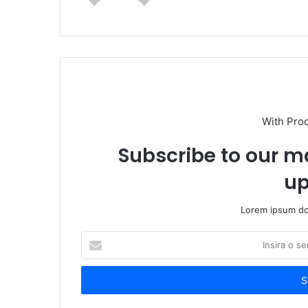
With Pro
Subscribe to our ma
up
Lorem ipsum dol
Insira
o
seu
endereço
de