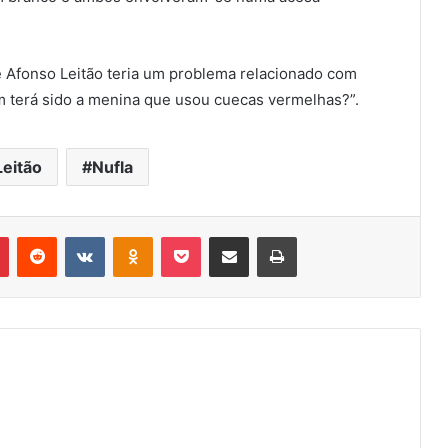
 Afonso Leitão teria um problema relacionado com
 terá sido a menina que usou cuecas vermelhas?”.
eitão
Nufla
r
Pinterest
Reddit
VK
OK
Pocket
Compartilhar via e-mail
Imprimir