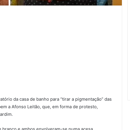
tório da casa de banho para “tirar a pigmentação” das
em a Afonso Leitão, que, em forma de protesto,
jardim.
 em branco e ambos envolveram-se numa acesa