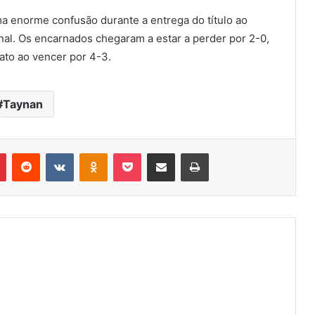
a enorme confusão durante a entrega do título ao
final. Os encarnados chegaram a estar a perder por 2-0,
ato ao vencer por 4-3.
Taynan
r
Pinterest
Reddit
VK
OK
Pocket
Compartilhar via e-mail
Imprimir