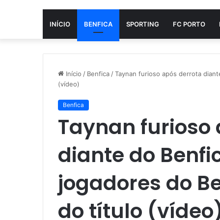
INÍCIO
BENFICA
SPORTING
FC PORTO
Início
/
Benfica
/
Taynan furioso após derrota diant
(vídeo)
Benfica
Taynan furioso 
diante do Benfi
jogadores do Be
do título (vídeo