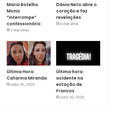
Maria Botelho
Dânia Neto abre o
Moniz
coração e faz
“interrompe”
revelações
confessionário
4 dias atrás
2 dias atrás
Última Hora:
Última hora:
Catarina Miranda
acidente na
estação de
junho 30, 2026
Francos
junho 30, 2026