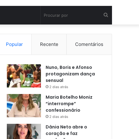
Procurar
por
Popular
Recente
Comentários
Nuno, Boris e Afonso
protagonizam dança
sensual
2 dias atrás
Maria Botelho Moniz
“interrompe”
confessionário
2 dias atrás
Dânia Neto abre o
coração e faz