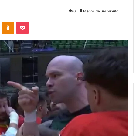
0
Menos de um minuto
VK
OK
Pocket