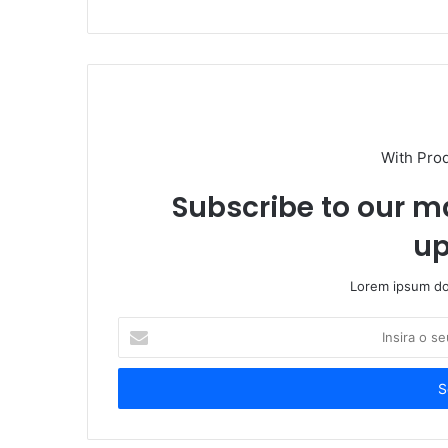
With Pro
Subscribe to our ma
up
Lorem ipsum dol
Insira
o
seu
endereço
de
email