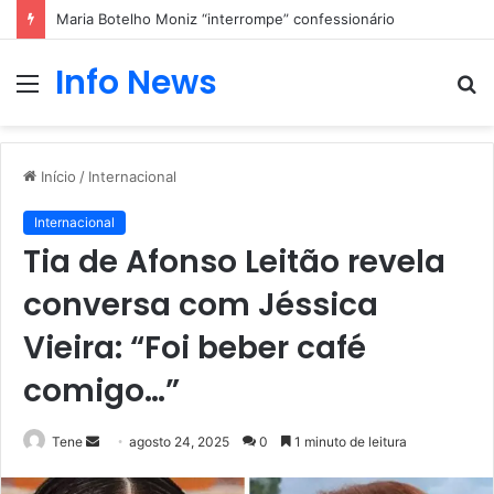
Maria Botelho Moniz “interrompe” confessionário
Info News
Menu
P
p
Início
/
Internacional
Internacional
Tia de Afonso Leitão revela
conversa com Jéssica
Vieira: “Foi beber café
comigo…”
Mande
Tene
agosto 24, 2025
0
1 minuto de leitura
um
e-