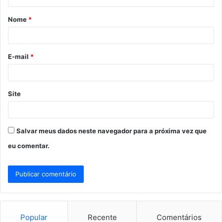
á
Nome
*
r
i
o
E-mail
*
*
Site
Salvar meus dados neste navegador para a próxima vez que
eu comentar.
Popular
Recente
Comentários