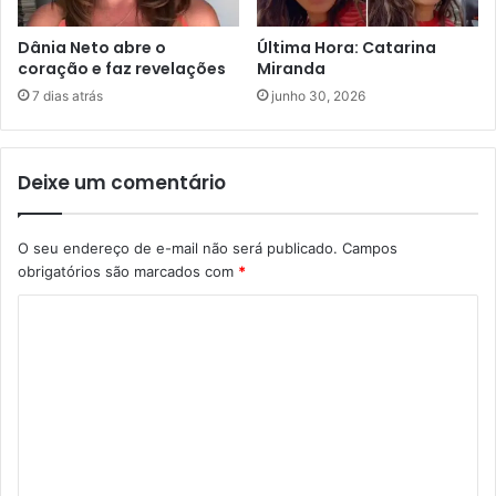
Dânia Neto abre o
Última Hora: Catarina
coração e faz revelações
Miranda
7 dias atrás
junho 30, 2026
Deixe um comentário
O seu endereço de e-mail não será publicado.
Campos
obrigatórios são marcados com
*
C
o
m
e
n
t