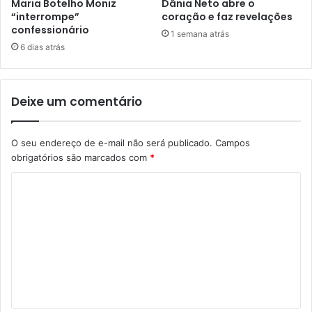
Maria Botelho Moniz
Dânia Neto abre o
“interrompe”
coração e faz revelações
confessionário
1 semana atrás
6 dias atrás
Deixe um comentário
O seu endereço de e-mail não será publicado.
Campos
obrigatórios são marcados com
*
C
o
m
e
n
t
á