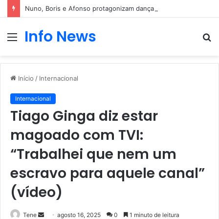
Nuno, Boris e Afonso protagonizam dança sensual
Info News
Menu
P
p
Início
/
Internacional
Internacional
Tiago Ginga diz estar
magoado com TVI:
“Trabalhei que nem um
escravo para aquele canal”
(vídeo)
Mande
Tene
agosto 16, 2025
0
1 minuto de leitura