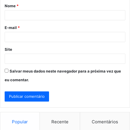
Nome
*
r
i
o
E-mail
*
*
Site
Salvar meus dados neste navegador para a próxima vez que
eu comentar.
Popular
Recente
Comentários