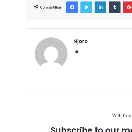
Facebook
Twitter
Linkedin
Tumbl
Compartilhar
Njoro
Website
With Pro
Subscribe to our ma