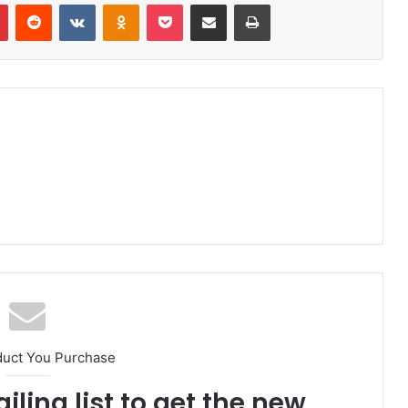
r
Pinterest
Reddit
VK
OK
Pocket
Compartilhar via e-mail
Imprimir
duct You Purchase
iling list to get the new