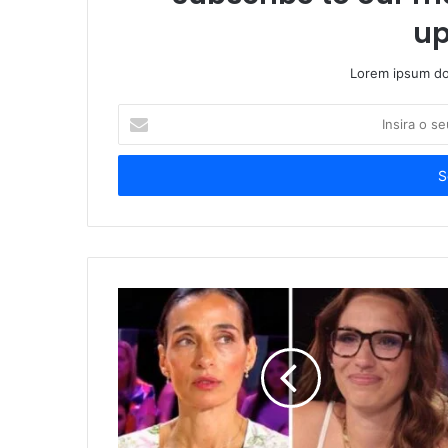
up
Lorem ipsum dol
Insira
o
seu
endereço
de
email