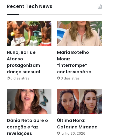
Recent Tech News
Nuno, Boris e
Maria Botelho
Afonso
Moniz
protagonizam
“interrompe”
dança sensual
confessionário
6 dias atrás
6 dias atrás
Dânia Neto abre o
Última Hora:
coração e faz
Catarina Miranda
revelações
junho 30, 2026