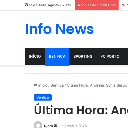
Nun
sexta-feira, agosto 7 2026
Notícias de Última Hora
Info News
INÍCIO
BENFICA
SPORTING
FC PORTO
Início
/
Benfica
/
Última Hora: Andreas Schjelderup
Benfica
Última Hora: A
Mande
Njoro
junho 9, 2026