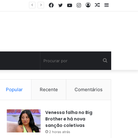
Facebook
Twitter
YouTube
Instagram
Entrar
Artigo
Barra
aleatório
Lateral
Procurar
por
Popular
Recente
Comentários
Venessa falha no Big
Brother e há nova
sanção coletivas
2 horas atrás