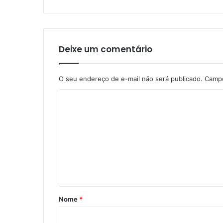
Deixe um comentário
O seu endereço de e-mail não será publicado.
Campo
C
o
m
e
n
t
á
Nome
*
r
i