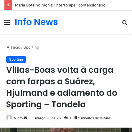
Maria Botelho Moniz “interrompe” confessionário
Info News
Menu
P
p
Início
/
Sporting
Sporting
Villas-Boas volta à carga
com farpas a Suárez,
Hjulmand e adiamento do
Sporting – Tondela
Mande
Njoro
março 28, 2026
0
2 minutos de leitura
um
e-