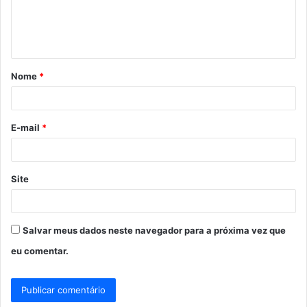
n
t
á
Nome
*
r
i
o
E-mail
*
*
Site
Salvar meus dados neste navegador para a próxima vez que
eu comentar.