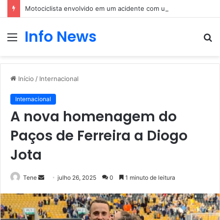
Motociclista envolvido em um acidente com um carro
Info News
Menu
P
p
Início
/
Internacional
Internacional
A nova homenagem do
Paços de Ferreira a Diogo
Jota
Mande
Tene
julho 26, 2025
0
1 minuto de leitura
um
e-
mail