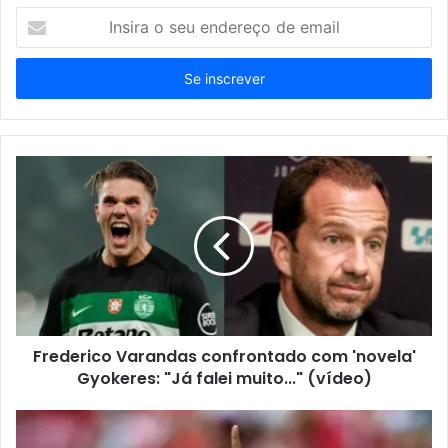
Insira
o
seu
endereço
de
email
Frederico Varandas confrontado com 'novela'
Gyokeres: "Já falei muito..." (vídeo)