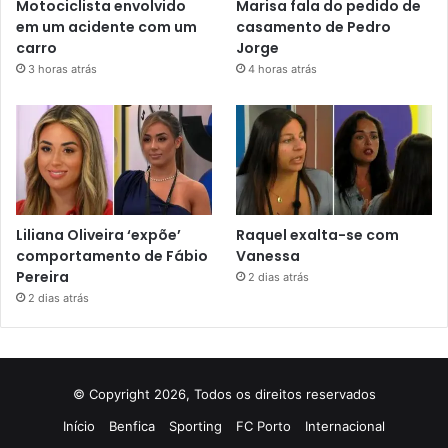
Motociclista envolvido
Marisa fala do pedido de
em um acidente com um
casamento de Pedro
carro
Jorge
3 horas atrás
4 horas atrás
Liliana Oliveira ‘expõe’
Raquel exalta-se com
comportamento de Fábio
Vanessa
Pereira
2 dias atrás
2 dias atrás
© Copyright 2026, Todos os direitos reservados
Início
Benfica
Sporting
FC Porto
Internacional