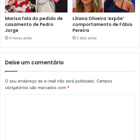
Marisa fala do pedido de
Liliana Oliveira ‘expõe’
casamento de Pedro
comportamento de Fábio
Jorge
Pereira
4 horas atrás
2 dias atrás
Deixe um comentário
O seu endereço de e-mail não será publicado.
Campos
obrigatórios são marcados com
*
C
o
m
e
n