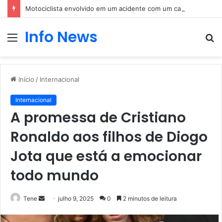
Motociclista envolvido em um acidente com um carro
Info News
Menu
P
p
Início
/
Internacional
Internacional
A promessa de Cristiano
Ronaldo aos filhos de Diogo
Jota que está a emocionar
todo mundo
Mande
Tene
julho 9, 2025
0
2 minutos de leitura
um
e-