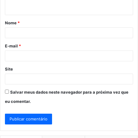
t
á
Nome
*
r
i
o
E-mail
*
*
Site
Salvar meus dados neste navegador para a próxima vez que
eu comentar.