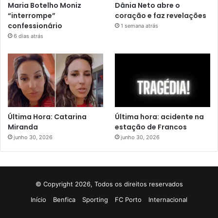
Maria Botelho Moniz
Dânia Neto abre o
“interrompe”
coração e faz revelações
confessionário
1 semana atrás
6 dias atrás
Última Hora: Catarina
Última hora: acidente na
Miranda
estação de Francos
junho 30, 2026
junho 30, 2026
© Copyright 2026, Todos os direitos reservados
Início
Benfica
Sporting
FC Porto
Internacional