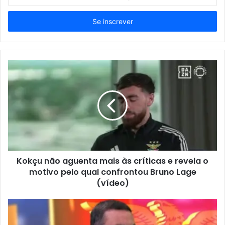
o
seu
endereço
de
email
Kokçu não aguenta mais às críticas e revela o
motivo pelo qual confrontou Bruno Lage
(vídeo)