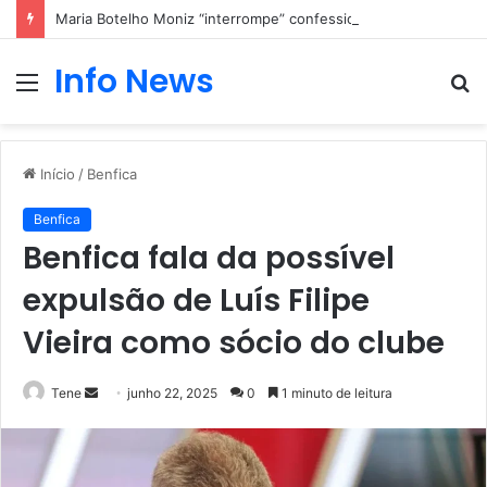
Maria Botelho Moniz “interrompe” confessionário
Info News
Menu
P
p
Início
/
Benfica
Benfica
Benfica fala da possível
expulsão de Luís Filipe
Vieira como sócio do clube
Mande
Tene
junho 22, 2025
0
1 minuto de leitura
um
e-
mail