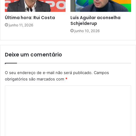
Última hora: Rui Costa
Luís Aguilar aconselha
Schjelderup
junho 11, 2026
junho 10, 2026
Deixe um comentário
O seu endereço de e-mail não será publicado.
Campos
obrigatórios são marcados com
*
C
o
m
e
n
t