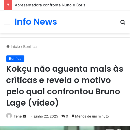
Apresentadora confronta Nuno e Boris
Info News
Menu
P
p
Início
/
Benfica
Benfica
Kokçu não aguenta mais às
críticas e revela o motivo
pelo qual confrontou Bruno
Lage (vídeo)
Mande
Tene
junho 22, 2025
0
Menos de um minuto
um
e-