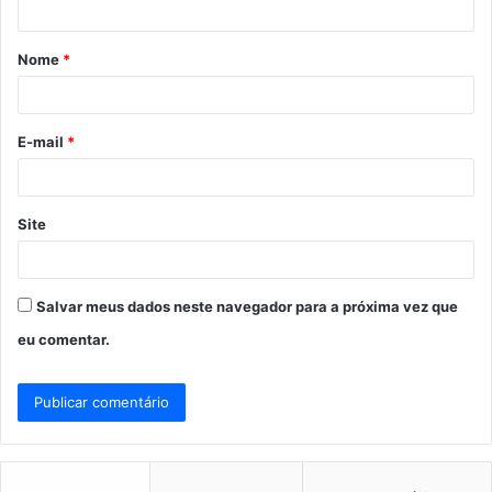
á
Nome
*
r
i
o
E-mail
*
*
Site
Salvar meus dados neste navegador para a próxima vez que
eu comentar.