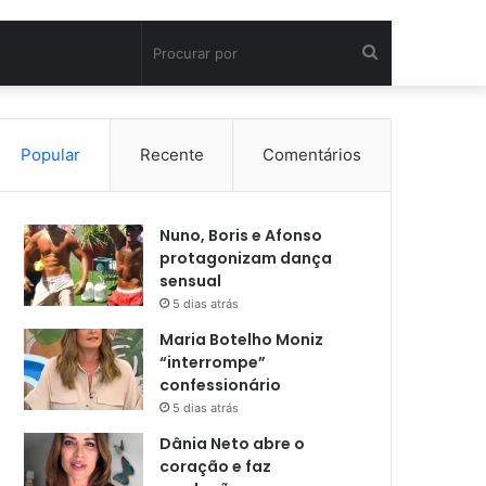
Procurar
por
Popular
Recente
Comentários
Nuno, Boris e Afonso
protagonizam dança
sensual
5 dias atrás
Maria Botelho Moniz
“interrompe”
confessionário
5 dias atrás
Dânia Neto abre o
coração e faz