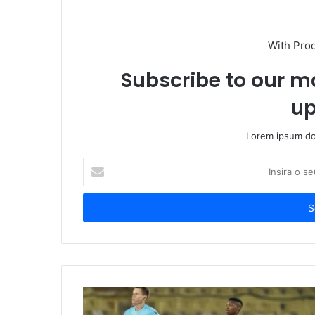
With Pro
Subscribe to our ma
up
Lorem ipsum dol
Insira
o
seu
endereço
de
email