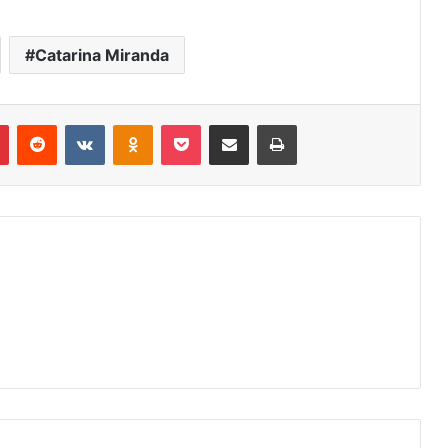
Catarina Miranda
r
Pinterest
Reddit
VK
OK
Pocket
Compartilhar via e-mail
Imprimir