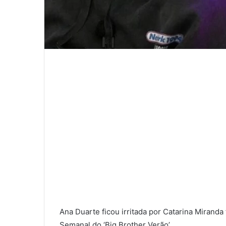
Ana Duarte ficou irritada por Catarina Miranda 
Semanal do ‘Big Brother Verão’.