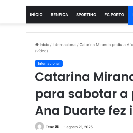
INÍCIO
BENFICA
SPORTING
FC PORTO
Início
/
Internacional
/
Catarina Miranda pediu a Af
(vídeo)
Internacional
Catarina Miran
para sabotar a
Ana Duarte fez 
Mande
Tene
agosto 21, 2025