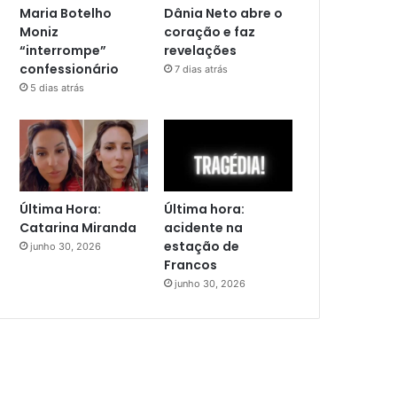
Maria Botelho
Dânia Neto abre o
Moniz
coração e faz
“interrompe”
revelações
confessionário
7 dias atrás
5 dias atrás
Última Hora:
Última hora:
Catarina Miranda
acidente na
estação de
junho 30, 2026
Francos
junho 30, 2026