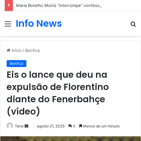
Maria Botelho Moniz “interrompe” confessionário
Info News
Menu
P
p
Início
/
Benfica
Benfica
Eis o lance que deu na
expulsão de Florentino
diante do Fenerbahçe
(vídeo)
Mande
Tene
agosto 21, 2025
0
Menos de um minuto
um
e-