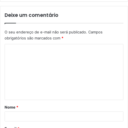
Deixe um comentário
O seu endereço de e-mail não será publicado.
Campos
obrigatórios são marcados com
*
C
o
m
e
n
t
á
Nome
*
r
i
o