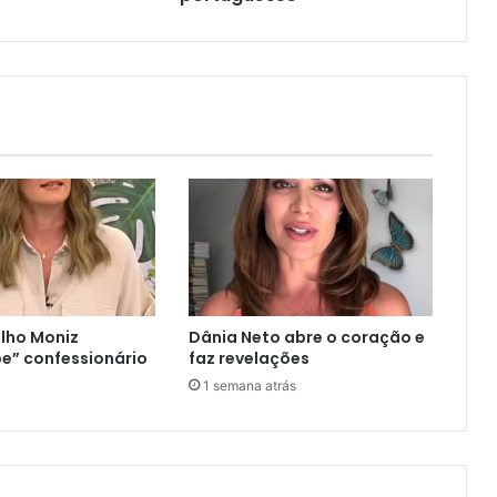
lho Moniz
Dânia Neto abre o coração e
e” confessionário
faz revelações
1 semana atrás