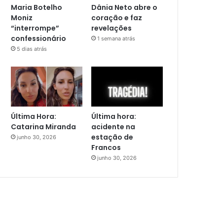
Maria Botelho
Dânia Neto abre o
Moniz
coração e faz
“interrompe”
revelações
confessionário
1 semana atrás
5 dias atrás
Última Hora:
Última hora:
Catarina Miranda
acidente na
estação de
junho 30, 2026
Francos
junho 30, 2026