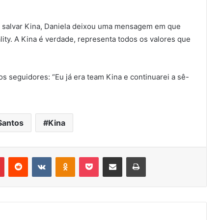
te salvar Kina, Daniela deixou uma mensagem em que
ity. A Kina é verdade, representa todos os valores que
s seguidores: “Eu já era team Kina e continuarei a sê-
Santos
Kina
r
Pinterest
Reddit
VK
OK
Pocket
Compartilhar via e-mail
Imprimir