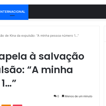
INTERNACIONAL
ação de Kina da expulsão: “A minha pessoa número 1…”
 apela à salvação
ulsão: “A minha
1…”
0
Menos de um minuto
VK
OK
Pocket