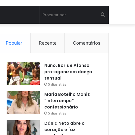
Procurar
por
Popular
Recente
Comentários
Nuno, Boris e Afonso
protagonizam dança
sensual
5 dias atrás
Maria Botelho Moniz
“interrompe”
confessionário
5 dias atrás
Dânia Neto abre o
coração e faz