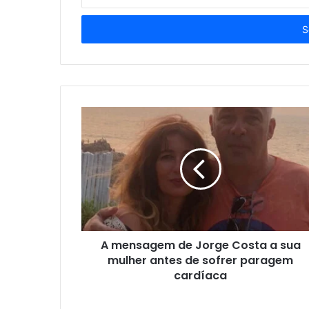
o
seu
endereço
de
email
A mensagem de Jorge Costa a sua
mulher antes de sofrer paragem
cardíaca