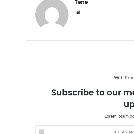
Tene
Website
With Pro
Subscribe to our ma
up
Lorem ipsum dol
Insira