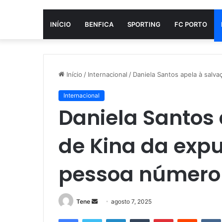
INÍCIO
BENFICA
SPORTING
FC PORTO
Início
/
Internacional
/
Daniela Santos apela à salv
Internacional
Daniela Santos
de Kina da exp
pessoa número 
Mande
Tene
agosto 7, 2025
um
Facebook
Twitter
Linkedin
Tumblr
Pinterest
Reddit