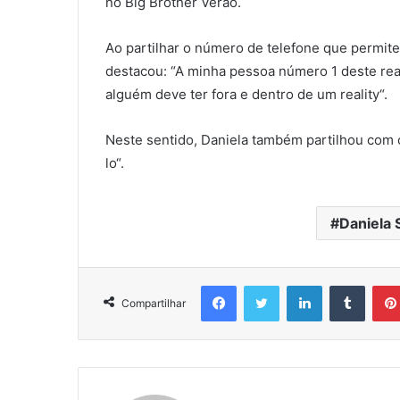
no Big Brother Verão.
Ao partilhar o número de telefone que permi
destacou: “A minha pessoa número 1 deste real
alguém deve ter fora e dentro de um reality“.
Neste sentido, Daniela também partilhou com o
lo“.
Daniela 
Facebook
Twitter
Linkedin
Tumbl
Compartilhar