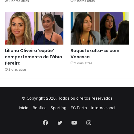
2 horas atrás
2 horas atrás
Liliana Oliveira ‘expõe’
Raquel exalta-se com
comportamento de Fábio
Vanessa
Pereira
2 dias atrás
2 dias atrás
© Copyright 2026, Todos os direitos reservados
Início
Benfica
Sporting
FC Porto
Internacional
Facebook
Twitter
YouTube
Instagram