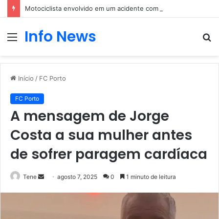
Motociclista envolvido em um acidente com um carro
Info News
Menu
P
p
Início
/
FC Porto
FC Porto
A mensagem de Jorge
Costa a sua mulher antes
de sofrer paragem cardíaca
Mande
Tene
agosto 7, 2025
0
1 minuto de leitura
um
e-
mail