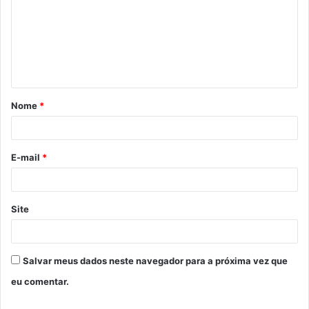
m
e
n
t
á
Nome
*
r
i
o
E-mail
*
*
Site
Salvar meus dados neste navegador para a próxima vez que
eu comentar.