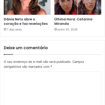
Dânia Neto abre o
Última Hora: Catarina
coração e faz revelações
Miranda
7 dias atrás
junho 30, 2026
Deixe um comentário
O seu endereço de e-mail não será publicado.
Campos
obrigatórios são marcados com
*
C
o
m
e
n