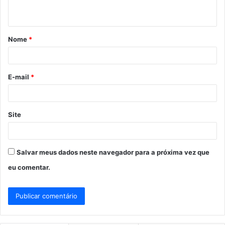
t
á
Nome
*
r
i
o
E-mail
*
*
Site
Salvar meus dados neste navegador para a próxima vez que
eu comentar.