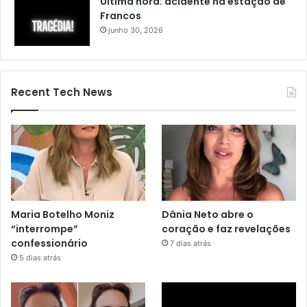
Última hora: acidente na estação de
Francos
junho 30, 2026
Recent Tech News
Maria Botelho Moniz
Dânia Neto abre o
“interrompe”
coração e faz revelações
confessionário
7 dias atrás
5 dias atrás