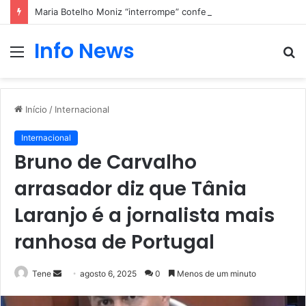
Maria Botelho Moniz “interrompe” confessionário
Info News
Menu
P
p
Início
/
Internacional
Internacional
Bruno de Carvalho
arrasador diz que Tânia
Laranjo é a jornalista mais
ranhosa de Portugal
Mande
Tene
agosto 6, 2025
0
Menos de um minuto
um
e-