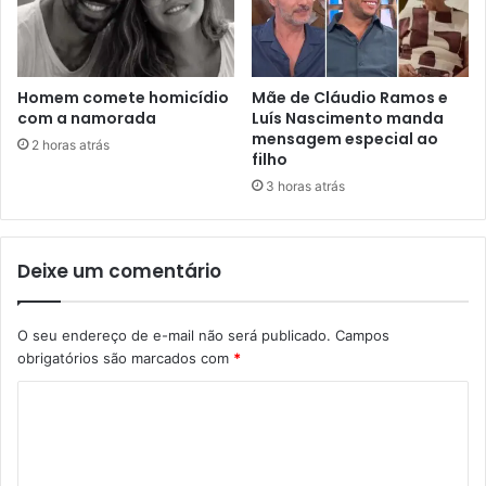
Homem comete homicídio
Mãe de Cláudio Ramos e
com a namorada
Luís Nascimento manda
mensagem especial ao
2 horas atrás
filho
3 horas atrás
Deixe um comentário
O seu endereço de e-mail não será publicado.
Campos
obrigatórios são marcados com
*
C
o
m