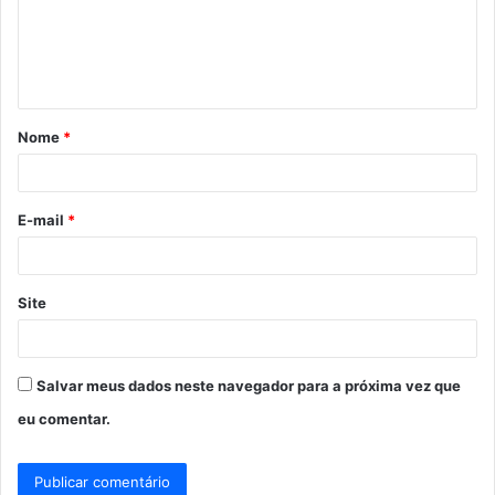
e
n
t
á
Nome
*
r
i
o
E-mail
*
*
Site
Salvar meus dados neste navegador para a próxima vez que
eu comentar.