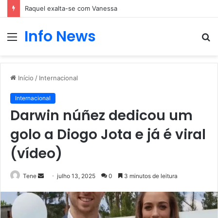
Raquel exalta-se com Vanessa
Info News
Menu
P
p
Início
/
Internacional
Internacional
Darwin núñez dedicou um
golo a Diogo Jota e já é viral
(vídeo)
Mande
Tene
julho 13, 2025
0
3 minutos de leitura
um
e-
mail