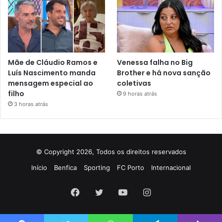
Mãe de Cláudio Ramos e
Venessa falha no Big
Luís Nascimento manda
Brother e há nova sanção
mensagem especial ao
coletivas
filho
9 horas atrás
3 horas atrás
© Copyright 2026, Todos os direitos reservados
Início
Benfica
Sporting
FC Porto
Internacional
Facebook
Twitter
YouTube
Instagram