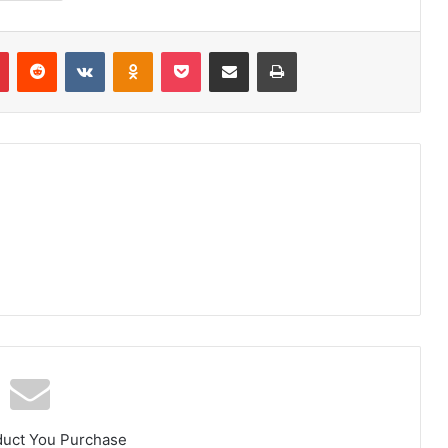
r
Pinterest
Reddit
VK
OK
Pocket
Compartilhar via e-mail
Imprimir
duct You Purchase