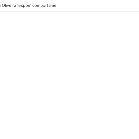
na Oliveira ‘expõe’ comportamento de Fábio Pereira