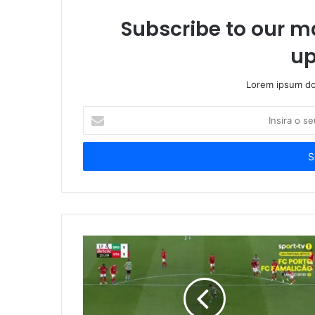
Subscribe to our ma
up
Lorem ipsum dol
Insira
o
seu
endereço
de
email