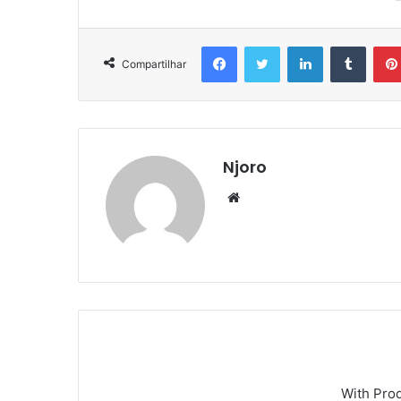
Facebook
Twitter
Linkedin
Tumbl
Compartilhar
Njoro
Website
With Pro