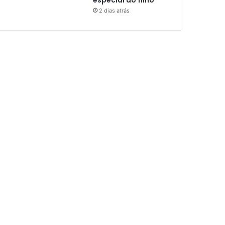
especial ao filho
2 dias atrás