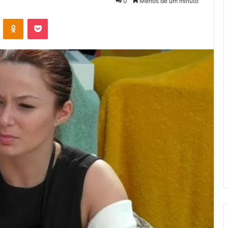
0
Menos de um minuto
VK
OK
Pocket