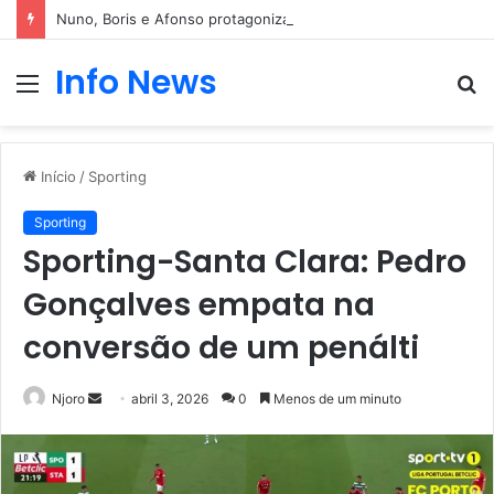
Nuno, Boris e Afonso protagonizam dança sensual
Info News
Menu
P
p
Início
/
Sporting
Sporting
Sporting-Santa Clara: Pedro
Gonçalves empata na
conversão de um penálti
Mande
Njoro
abril 3, 2026
0
Menos de um minuto
um
e-
mail