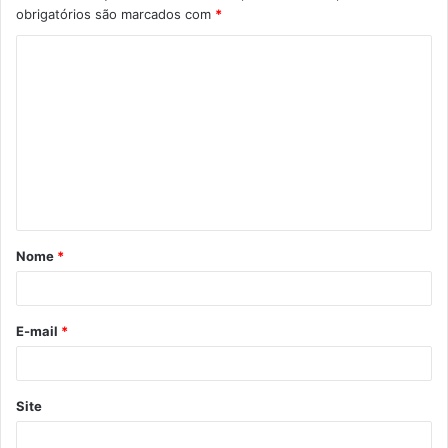
obrigatórios são marcados com
*
C
o
m
e
n
t
á
Nome
*
r
i
o
E-mail
*
*
Site