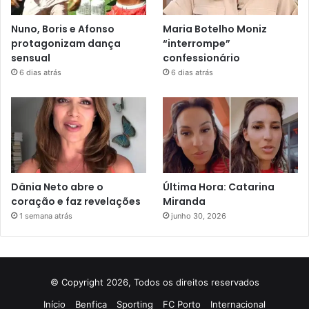
Nuno, Boris e Afonso
Maria Botelho Moniz
protagonizam dança
“interrompe”
sensual
confessionário
6 dias atrás
6 dias atrás
Dânia Neto abre o
Última Hora: Catarina
coração e faz revelações
Miranda
1 semana atrás
junho 30, 2026
© Copyright 2026, Todos os direitos reservados
Início
Benfica
Sporting
FC Porto
Internacional