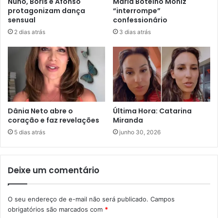
Nuno, Boris e Afonso
Maria Botelho Moniz
protagonizam dança
“interrompe”
sensual
confessionário
2 dias atrás
3 dias atrás
Dânia Neto abre o
Última Hora: Catarina
coração e faz revelações
Miranda
5 dias atrás
junho 30, 2026
Deixe um comentário
O seu endereço de e-mail não será publicado.
Campos
obrigatórios são marcados com
*