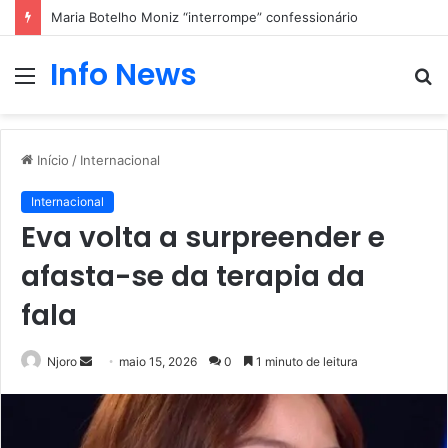
Maria Botelho Moniz “interrompe” confessionário
Info News
Menu
P
p
Início
/
Internacional
Internacional
Eva volta a surpreender e
afasta-se da terapia da
fala
Mande
Njoro
maio 15, 2026
0
1 minuto de leitura
um
e-
mail