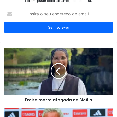
Lorem ipsum dolor sit amet, consectetur.
Insira
o
seu
endereço
de
email
Freira morre afogada na Sicília