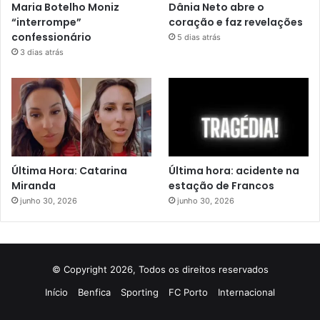
Maria Botelho Moniz
Dânia Neto abre o
“interrompe”
coração e faz revelações
confessionário
5 dias atrás
3 dias atrás
Última Hora: Catarina
Última hora: acidente na
Miranda
estação de Francos
junho 30, 2026
junho 30, 2026
© Copyright 2026, Todos os direitos reservados
Início
Benfica
Sporting
FC Porto
Internacional