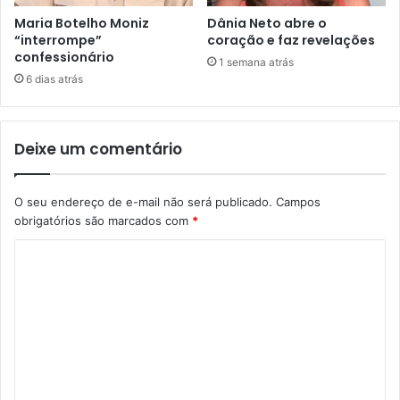
Maria Botelho Moniz
Dânia Neto abre o
“interrompe”
coração e faz revelações
confessionário
1 semana atrás
6 dias atrás
Deixe um comentário
O seu endereço de e-mail não será publicado.
Campos
obrigatórios são marcados com
*
C
o
m
e
n
t