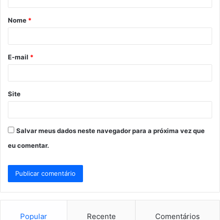
á
Nome
*
r
i
o
E-mail
*
*
Site
Salvar meus dados neste navegador para a próxima vez que
eu comentar.
Popular
Recente
Comentários