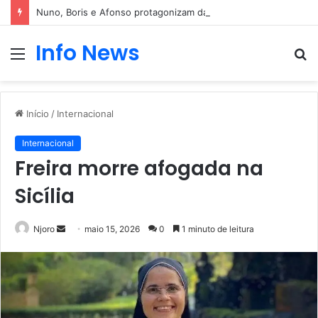
Nuno, Boris e Afonso protagonizam dança sensual
Info News
Menu
P
p
Início
/
Internacional
Internacional
Freira morre afogada na
Sicília
Mande
Njoro
maio 15, 2026
0
1 minuto de leitura
um
e-
mail