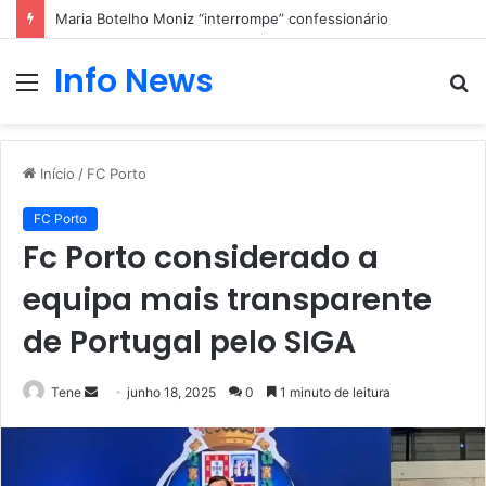
Maria Botelho Moniz “interrompe” confessionário
Info News
Menu
P
p
Início
/
FC Porto
FC Porto
Fc Porto considerado a
equipa mais transparente
de Portugal pelo SIGA
Mande
Tene
junho 18, 2025
0
1 minuto de leitura
um
e-
mail