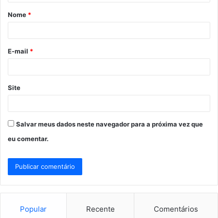
á
Nome
*
r
i
o
E-mail
*
*
Site
Salvar meus dados neste navegador para a próxima vez que
eu comentar.
Popular
Recente
Comentários