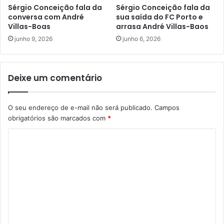
Sérgio Conceição fala da
Sérgio Conceição fala da
conversa com André
sua saída do FC Porto e
Villas-Boas
arrasa André Villas-Baos
junho 9, 2026
junho 6, 2026
Deixe um comentário
O seu endereço de e-mail não será publicado.
Campos
obrigatórios são marcados com
*
C
o
m
e
n
t