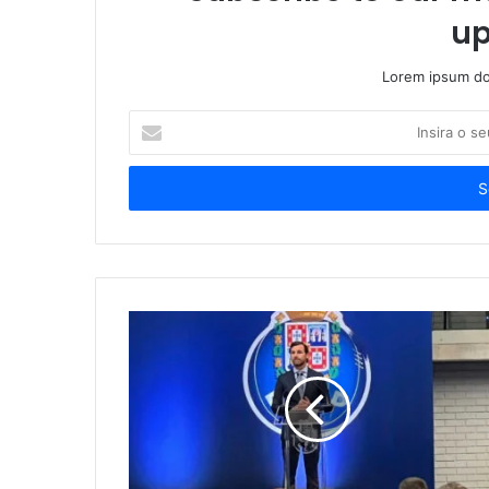
up
Lorem ipsum dol
Insira
o
seu
endereço
de
email