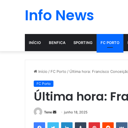
Info News
INÍCIO
BENFICA
SPORTING
FC PORTO
Início
/
FC Porto
/
Última hora: Francisco Conceiçã
FC Porto
Última hora: Fr
Mande
Tene
junho 18, 2025
um
Facebook
Twitter
Linkedin
Tumblr
Pinterest
Reddit
e-