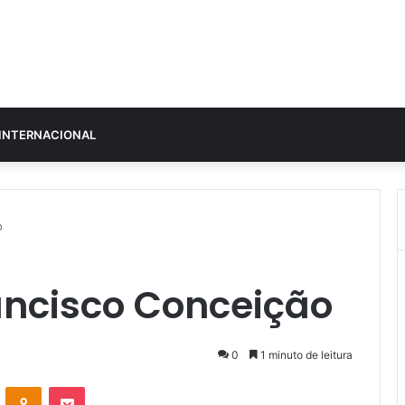
INTERNACIONAL
o
ancisco Conceição
0
1 minuto de leitura
VK
OK
Pocket