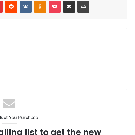
r
Pinterest
Reddit
VK
OK
Pocket
Compartilhar via e-mail
Imprimir
duct You Purchase
iling list to get the new